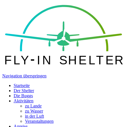
F
L
Y
I
N
S
H
E
L
T
E
R
Navigation überspringen
Startseite
Der Shelter
Die Buggs
Aktivitäten
zu Lande
zu Wasser
in der Luft
Veranstaltungen
Anreise